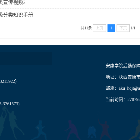
类宣传视频2
圾分类知识手册
共11条
上页
1
下页
1/1
安康学院后勤保
地址：陕西安康市育才
215922）
邮箱：
aku_hqjt@a
当前访问：
27079
261573)